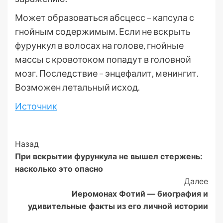
Может образоваться абсцесс – капсула с
гнойным содержимым. Если не вскрыть
фурункул в волосах на голове, гнойные
массы с кровотоком попадут в головной
мозг. Последствие – энцефалит, менингит.
Возможен летальный исход.
Источник
Post
Назад
При вскрытии фурункула не вышел стержень:
Navigation
насколько это опасно
Далее
Иеромонах Фотий — биография и
удивительные факты из его личной истории