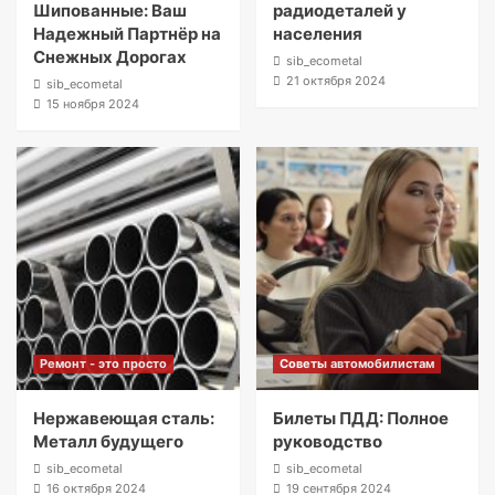
Шипованные: Ваш
радиодеталей у
Надежный Партнёр на
населения
Снежных Дорогах
sib_ecometal
21 октября 2024
sib_ecometal
15 ноября 2024
Ремонт - это просто
Советы автомобилистам
Нержавеющая сталь:
Билеты ПДД: Полное
Металл будущего
руководство
sib_ecometal
sib_ecometal
16 октября 2024
19 сентября 2024