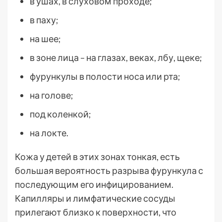
в ушах, в слуховом проходе;
в паху;
на шее;
в зоне лица – на глазах, веках, лбу, щеке;
фурункулы в полости носа или рта;
на голове;
под коленкой;
на локте.
Кожа у детей в этих зонах тонкая, есть
большая вероятность разрыва фурункула с
последующим его инфицированием.
Капилляры и лимфатические сосуды
прилегают близко к поверхности, что