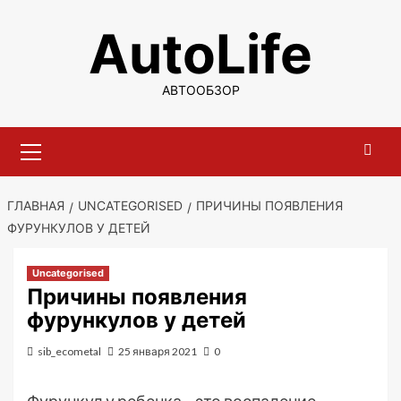
Перейти
AutoLife
к
содержимому
АВТООБЗОР
Основное
меню
ГЛАВНАЯ
UNCATEGORISED
ПРИЧИНЫ ПОЯВЛЕНИЯ
ФУРУНКУЛОВ У ДЕТЕЙ
Uncategorised
Причины появления
фурункулов у детей
sib_ecometal
25 января 2021
0