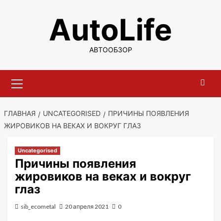
Перейти
AutoLife
к
содержимому
АВТООБЗОР
Основное
меню
ГЛАВНАЯ
UNCATEGORISED
ПРИЧИНЫ ПОЯВЛЕНИЯ
ЖИРОВИКОВ НА ВЕКАХ И ВОКРУГ ГЛАЗ
Uncategorised
Причины появления
жировиков на веках и вокруг
глаз
sib_ecometal
20 апреля 2021
0