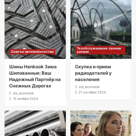
Техобслуживание своими
Советы автомобилистам
руками
Шины Hankook Зима
Скупка и прием
Шипованные: Ваш
радиодеталей у
Надежный Партнёр на
населения
Снежных Дорогах
sib_ecometal
21 октября 2024
sib_ecometal
15 ноября 2024