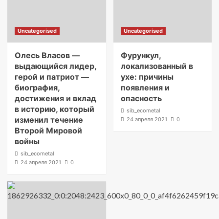
Uncategorised
Uncategorised
Олесь Власов —
Фурункул,
выдающийся лидер,
локализованный в
герой и патриот —
ухе: причины
биография,
появления и
достижения и вклад
опасность
в историю, который
sib_ecometal
изменил течение
24 апреля 2021
0
Второй Мировой
войны
sib_ecometal
24 апреля 2021
0