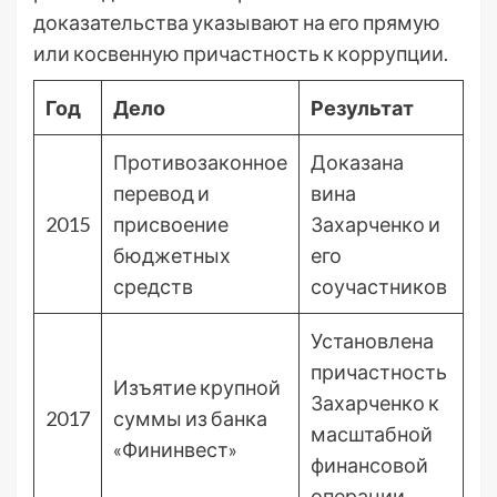
доказательства указывают на его прямую
или косвенную причастность к коррупции.
Год
Дело
Результат
Противозаконное
Доказана
перевод и
вина
2015
присвоение
Захарченко и
бюджетных
его
средств
соучастников
Установлена
причастность
Изъятие крупной
Захарченко к
2017
суммы из банка
масштабной
«Фининвест»
финансовой
операции