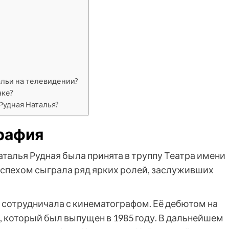
альи на телевидении?
аке?
Рудная Наталья?
рафия
аталья Рудная была принята в труппу Театра имени
успехом сыграла ряд ярких ролей, заслуживших
 сотрудничала с кинематографом. Её дебютом на
 который был выпущен в 1985 году. В дальнейшем