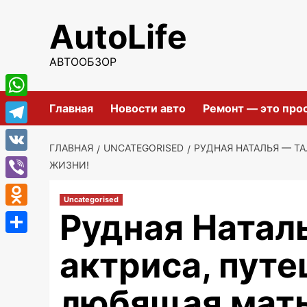
Перейти
AutoLife
к
содержимому
АВТООБЗОР
WhatsApp
Главная
Новости авто
Ремонт — это про
Telegram
ГЛАВНАЯ
UNCATEGORISED
РУДНАЯ НАТАЛЬЯ — Т
VK
ЖИЗНИ!
Viber
Uncategorised
Рудная Натал
Odnoklassniki
Отправить
актриса, пут
любящая мат