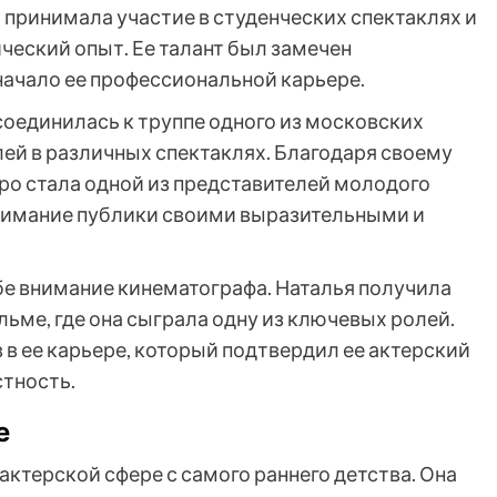
 принимала участие в студенческих спектаклях и
ческий опыт. Ее талант был замечен
начало ее профессиональной карьере.
соединилась к труппе одного из московских
олей в различных спектаклях. Благодаря своему
ро стала одной из представителей молодого
нимание публики своими выразительными и
ебе внимание кинематографа. Наталья получила
ьме, где она сыграла одну из ключевых ролей.
в ее карьере, который подтвердил ее актерский
стность.
е
актерской сфере с самого раннего детства. Она