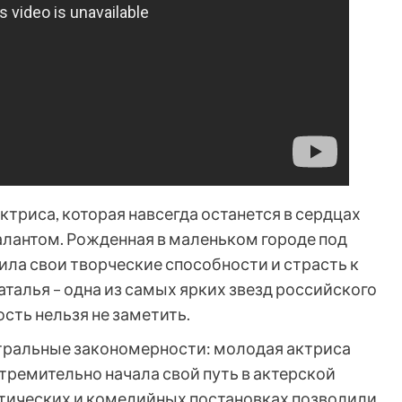
ктриса, которая навсегда останется в сердцах
алантом. Рожденная в маленьком городе под
ила свои творческие способности и страсть к
аталья – одна из самых ярких звезд российского
ость нельзя не заметить.
атральные закономерности: молодая актриса
тремительно начала свой путь в актерской
атических и комедийных постановках позволили