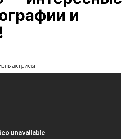
иографии и
!