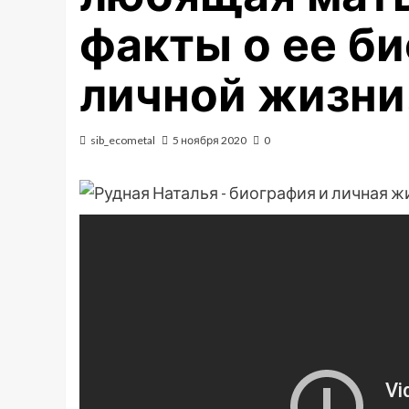
факты о ее б
личной жизни
sib_ecometal
5 ноября 2020
0