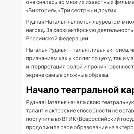
она снялась во многих известных фильмах
«Виктория», «Три сестры» и других.
Рудная Наталья является лауреатом мно
наград. За свою актёрскую деятельност
Российской Федерации.
Наталья Рудная — талантливая актриса, 
признанием как у коллег по цеху, так и у
интерпретация ролей и проникновенность
экране самые сложные образы.
Начало театральной к
Рудная Наталья начала свою театральную
талант и актерские способности не ост
поступила во ВГИК (Всероссийский госу
продолжила свое образование на актерс