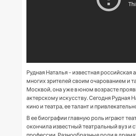
Рудная Наталья – известная российская а
многих зрителей своим очарованием и т
Москвой, она уже в юном возрасте прояв
актерскому искусству. Сегодня Рудная Н
кино и театра, ее талант и привлекательн
В ее биографии главную роль играют те
окончила известный театральный вуз и с
профессии. Разнообразные роли в драм