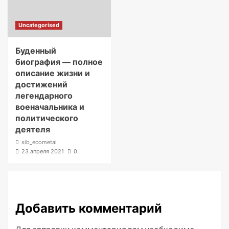
Uncategorised
Буденный
биография — полное
описание жизни и
достижений
легендарного
военачальника и
политического
деятеля
sib_ecometal
23 апреля 2021
0
Добавить комментарий