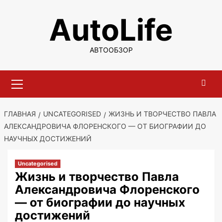
Перейти
AutoLife
к
содержимому
АВТООБЗОР
Основное
меню
ГЛАВНАЯ
UNCATEGORISED
ЖИЗНЬ И ТВОРЧЕСТВО ПАВЛА
АЛЕКСАНДРОВИЧА ФЛОРЕНСКОГО — ОТ БИОГРАФИИ ДО
НАУЧНЫХ ДОСТИЖЕНИЙ
Uncategorised
Жизнь и творчество Павла
Александровича Флоренского
— от биографии до научных
достижений