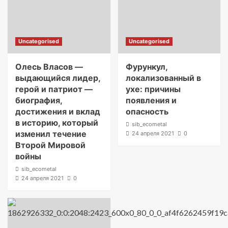
Uncategorised
Uncategorised
Олесь Власов —
Фурункул,
выдающийся лидер,
локализованный в
герой и патриот —
ухе: причины
биография,
появления и
достижения и вклад
опасность
в историю, который
sib_ecometal
изменил течение
24 апреля 2021
0
Второй Мировой
войны
sib_ecometal
24 апреля 2021
0