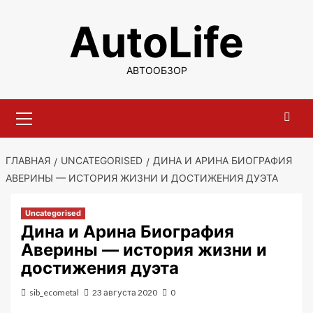
Перейти
AutoLife
к
содержимому
АВТООБЗОР
Основное
меню
ГЛАВНАЯ
UNCATEGORISED
ДИНА И АРИНА БИОГРАФИЯ
АВЕРИНЫ — ИСТОРИЯ ЖИЗНИ И ДОСТИЖЕНИЯ ДУЭТА
Uncategorised
Дина и Арина Биография
Аверины — история жизни и
достижения дуэта
sib_ecometal
23 августа 2020
0