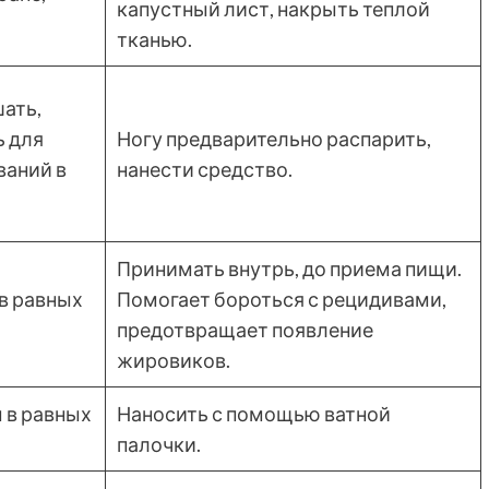
капустный лист, накрыть теплой
тканью.
ать,
ь для
Ногу предварительно распарить,
ваний в
нанести средство.
Принимать внутрь, до приема пищи.
в равных
Помогает бороться с рецидивами,
предотвращает появление
жировиков.
 в равных
Наносить с помощью ватной
палочки.