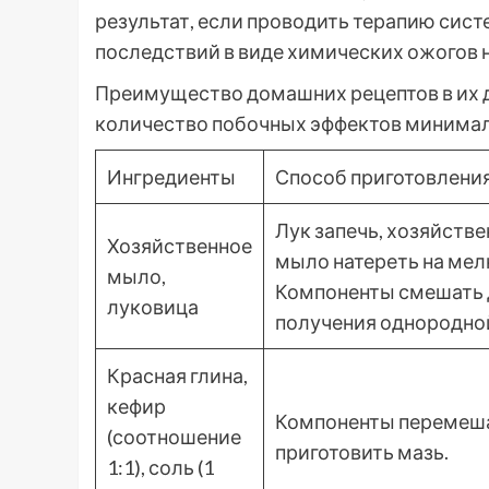
результат, если проводить терапию сис
последствий в виде химических ожогов
Преимущество домашних рецептов в их 
количество побочных эффектов минимал
Ингредиенты
Способ приготовлени
Лук запечь, хозяйств
Хозяйственное
мыло натереть на мел
мыло,
Компоненты смешать 
луковица
получения однородно
Красная глина,
кефир
Компоненты перемеша
(соотношение
приготовить мазь.
1:1), соль (1