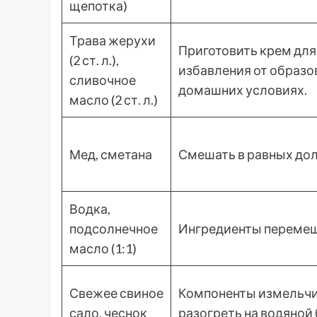
щепотка)
Трава жерухи
Приготовить крем для
(2 ст. л.),
избавления от образо
сливочное
домашних условиях.
масло (2 ст. л.)
Мед, сметана
Смешать в равных дол
Водка,
подсолнечное
Ингредиенты перемеш
масло (1:1)
Свежее свиное
Компоненты измельчи
сало, чеснок
разогреть на водяной 