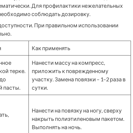
тематически. Для профилактики нежелательных
 необходимо соблюдать дозировку.
доступности. При правильном использовании
ьно.
я
Как применять
енное
Нанести массу на компресс,
кой терке.
приложить к поврежденному
до
участку. Замена повязки – 1–2 раза в
й пасты.
сутки.
Нанести на повязку на ногу, сверху
ть,
накрыть полиэтиленовым пакетом.
Выполнять на ночь.