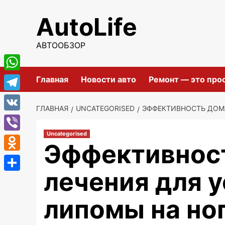
Перейти
AutoLife
к
содержимому
АВТООБЗОР
WhatsApp
Главная
Новости авто
Ремонт — это про
Telegram
ГЛАВНАЯ
UNCATEGORISED
ЭФФЕКТИВНОСТЬ ДОМА
VK
Uncategorised
Viber
Эффективнос
Odnoklassniki
лечения для 
Отправить
липомы на но