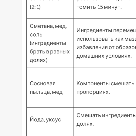
(2:1)
томить 15 минут.
Сметана, мед,
Ингредиенты перемеш
соль
использовать как маз
(ингредиенты
избавления от образо
брать в равных
домашних условиях.
долях)
Сосновая
Компоненты смешать 
пыльца, мед
пропорциях.
Смешать ингредиенты
Йода, уксус
долях.