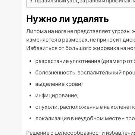
Правильный уход за раной и профилакт
Нужно ли удалять
Липома на ноге не представляет угрозы 
изменяется в размерах, не приносит дис
Избавиться от большого жировика на ног
разрастание уплотнения (диаметр от 5
болезненность, воспалительный проц
выделение крови;
инфицирование;
опухоли, расположенные на колене п
локализация в неудобном месте – про
Решение о целесообразности избавления