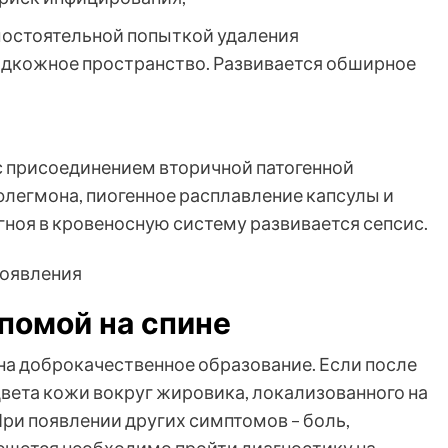
мостоятельной попыткой удаления
одкожное пространство. Развивается обширное
с присоединением вторичной патогенной
флегмона, пиогенное расплавление капсулы и
гноя в кровеносную систему развивается сепсис.
ипомой на спине
на доброкачественное образование. Если после
цвета кожи вокруг жировика, локализованного на
При появлении других симптомов – боль,