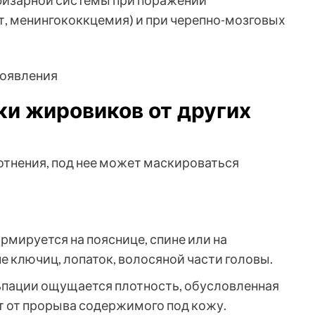
физарной системы при поражении
, менингококкцемия) и при черепно-мозговых
и жировиков от других
тнения, под нее может маскироваться
рмируется на пояснице, спине или на
не ключиц, лопаток, волосяной части головы.
ьпации ощущается плотность, обусловленная
т от прорыва содержимого под кожу.