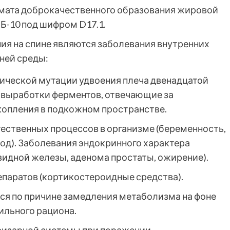
мата доброкачественного образования жировой
Б-10 под
шифром D17.1.
ия на спине являются заболевания внутренних
ней среды:
тической мутации удвоения плеча двенадцатой
выработки ферментов, отвечающие за
копления в подкожном пространстве.
ественных процессов в организме (беременность,
иод). Заболевания эндокринного характера
видной железы, аденома простаты, ожирение).
паратов (кортикостероидные средства).
ся по причине замедления метаболизма на фоне
ильного рациона.