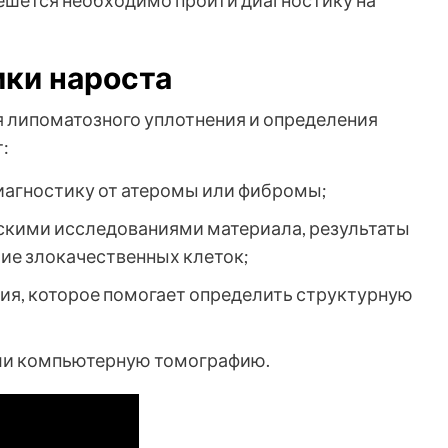
чешется необходимо пройти диагностику на
ики нароста
 липоматозного уплотнения и определения
:
иагностику от атеромы или фибромы;
скими исследованиями материала, результаты
ие злокачественных клеток;
ия, которое помогает определить структурную
ли компьютерную томографию.