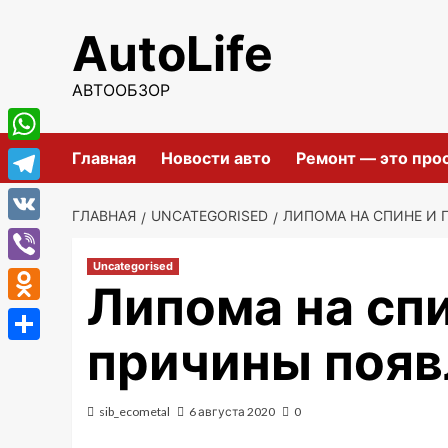
Перейти
AutoLife
к
содержимому
АВТООБЗОР
WhatsApp
Главная
Новости авто
Ремонт — это про
Telegram
ГЛАВНАЯ
UNCATEGORISED
ЛИПОМА НА СПИНЕ И 
VK
Uncategorised
Viber
Липома на спи
Odnoklassniki
причины появ
Отправить
sib_ecometal
6 августа 2020
0