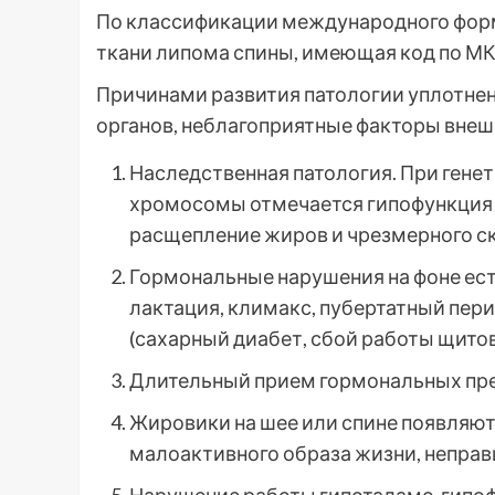
По классификации международного фор
ткани липома спины, имеющая код по МК
Причинами развития патологии уплотнен
органов, неблагоприятные факторы внеш
Наследственная патология. При гене
хромосомы отмечается гипофункция 
расщепление жиров и чрезмерного с
Гормональные нарушения на фоне ест
лактация, климакс, пубертатный пер
(сахарный диабет, сбой работы щито
Длительный прием гормональных пре
Жировики на шее или спине появляют
малоактивного образа жизни, неправ