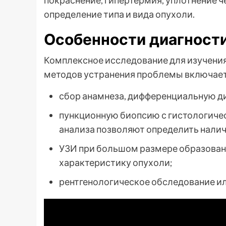
покраснение, гипертермия, уплотнение 
определение типа и вида опухоли.
Особенности диагност
Комплексное исследование для изучения
методов устранения проблемы включает
сбор анамнеза, дифференциальную д
пункционную биопсию с гистологиче
анализа позволяют определить налич
УЗИ при большом размере образован
характеристику опухоли;
рентгенологическое обследование и