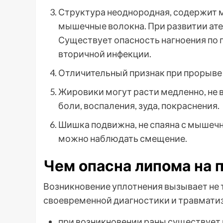
Структура неоднородная, содержит 
мышечные волокна. При развитии ате
Существует опасность нагноения по 
вторичной инфекции.
Отличительный признак при прорыве –
Жировики могут расти медленно, не 
боли, воспаления, зуда, покраснения.
Шишка подвижна, не спаяна с мышеч
можно наблюдать смещение.
Чем опасна липома на 
Возникновение уплотнения вызывает не 
своевременной диагностики и травматиз
при возникновении раны существует