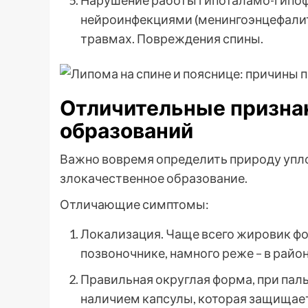
Нарушение работы гипоталамо-гипо
нейроинфекциями (менингоэнцефалит
травмах. Повреждения спины.
Отличительные признак
образований
Важно вовремя определить природу упло
злокачественное образование.
Отличающие симптомы:
Локализация. Чаще всего жировик фо
позвоночнике, намного реже – в райо
Правильная округлая форма, при пал
наличием капсулы, которая защищае