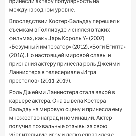
принесли актеру популярность на
международном уровне.
Впоследствии Костер-Вальдау перешел к
съемкам в Голливуде и снялся в таких
фильмах, как «Царь Король Y» (2007),
«Безумный император» (2012), «Боги Египта»
(2016). Но настоящей мировой славы и
признания актеру принесла роль Джейми
Ланнистера в телесериале «Игра
престолов» (2011-2019).
Роль Джейми Ланнистера стала вехой в
карьере актера. Она вывела Костера-
Вальдау на мировую сцену и принесла ему
множество наград и номинаций. Актер
получил похвальные отзывы за свою
убедительную игру и легко справился с