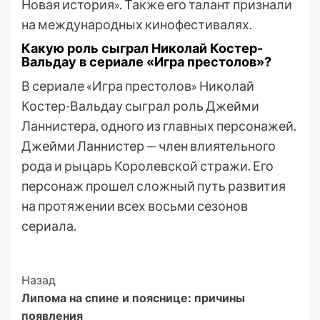
Новая история». Также его талант признали
на международных кинофестивалях.
Какую роль сыграл Николай Костер-
Вальдау в сериале «Игра престолов»?
В сериале «Игра престолов» Николай
Костер-Вальдау сыграл роль Джейми
Ланнистера, одного из главных персонажей.
Джейми Ланнистер — член влиятельного
рода и рыцарь Королевской стражи. Его
персонаж прошел сложный путь развития
на протяжении всех восьми сезонов
сериала.
Post
Назад
Липома на спине и пояснице: причины
Navigation
появления