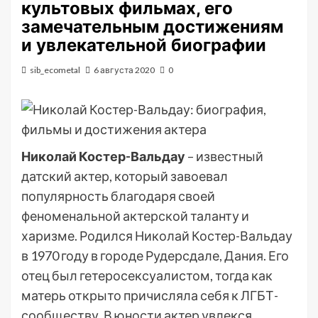
культовых фильмах, его
замечательным достижениям
и увлекательной биографии
sib_ecometal
6 августа 2020
0
Николай Костер-Вальдау
– известный
датский актер, который завоевал
популярность благодаря своей
феноменальной актерской таланту и
харизме. Родился Николай Костер-Вальдау
в 1970 году в городе Рудерсдале, Дания. Его
отец был гетеросексуалистом, тогда как
матерь открыто причисляла себя к ЛГБТ-
сообществу. В юности актер увлекся